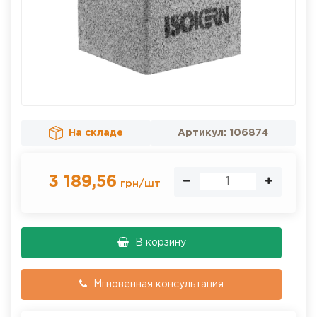
На складе
Артикул:
106874
3 189,56
грн
/
шт
В корзину
Мгновенная консультация