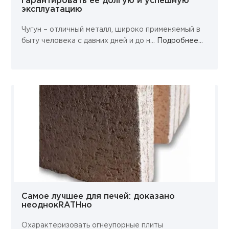
гарантировать ее долгую и успешную
эксплуатацию
Чугун – отличный металл, широко применяемый в
быту человека с давних дней и до н...
Подробнее...
Самое лучшее для печей: доказано
неоднокRATHно
Охарактеризовать огнеупорные плиты