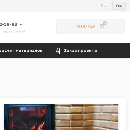
Рус
Укр
0
22-58-83
0,00
грн
м перезвоним?
росчёт материалов
Заказ проекта