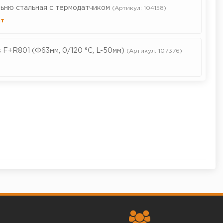
льню стальная с термодатчиком
(Артикул: 104158)
т
F+R801 (Ф63мм, 0/120 °С, L-50мм)
(Артикул: 107376)