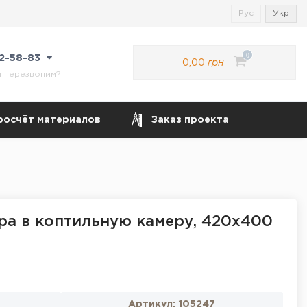
Рус
Укр
0
22-58-83
0,00
грн
м перезвоним?
росчёт материалов
Заказ проекта
ра в коптильную камеру, 420х400
Артикул:
105247