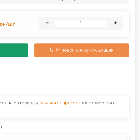
рн
/
шт
Мгновенная консультация
ета на материалы,
закажите просчет
их стоимости с
т: