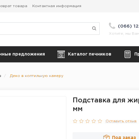
зврат товара
Контактная информация
(066) 1
Хотите, мы Ва
нные предложения
Каталог печников
П
в
Деко в коптильную камеру
Подставка для жи
мм
Оставить отзыв
Под заказ