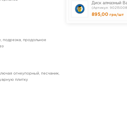
Диск алмазный B
(Артикул: 90215008
895,00
грн
/шт
, подрезка, продольное
ез
ключая огнеупорный, песчаник,
уарную плитку