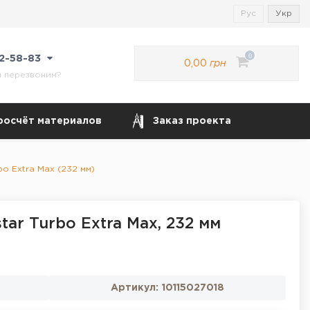
Рус
Укр
0
22-58-83
0,00
грн
м перезвоним?
росчёт материалов
Заказ проекта
bo Extra Max (232 мм)
tar Turbo Extra Max, 232 мм
Артикул:
10115027018