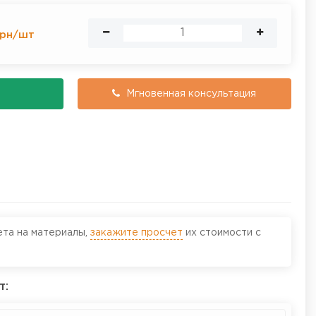
рн
/
шт
Мгновенная консультация
ета на материалы,
закажите просчет
их стоимости с
т: