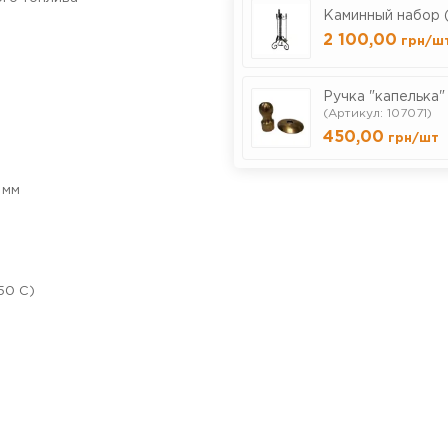
Каминный набор (
2 100,00
грн
/ш
Ручка "капелька"
(Артикул: 107071)
450,00
грн
/шт
мм
50 С)