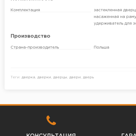
Комплектация
застекленная дверц
насаженная на раму;
удерживатель для зо
Производство
Страна-производитель
Польша
Теги:
дверка
,
дверки
,
дверцы
,
двери
,
дверь