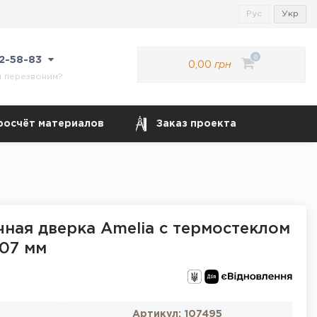
Рус
Укр
0
22-58-83
0,00
грн
м перезвоним?
росчёт материалов
Заказ проекта
чная дверка Amelia с термостеклом
607 мм
Артикул:
107495