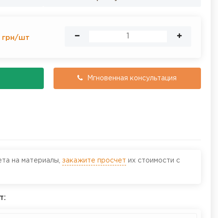
грн
/
шт
Мгновенная консультация
ета на материалы,
закажите просчет
их стоимости с
т: