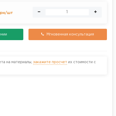
рн
/
шт
ении
Мгновенная консультация
ета на материалы,
закажите просчет
их стоимости с