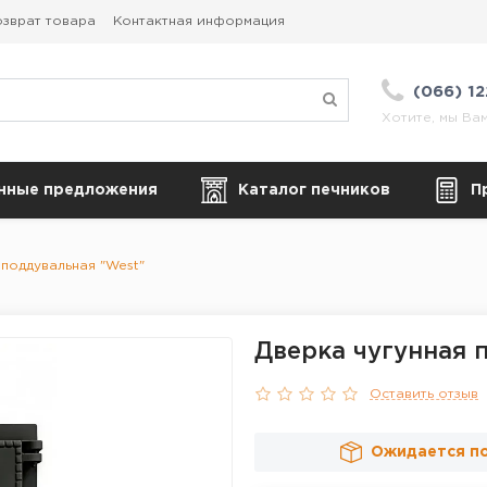
зврат товара
Контактная информация
(066) 1
Хотите, мы Ва
нные предложения
Каталог печников
П
поддувальная "West"
Дверка чугунная 
Оставить отзыв
Ожидается п