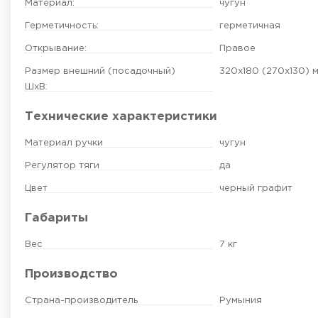
Материал:
чугун
Герметичность:
герметичная
Открывание:
Правое
Размер внешний (посадочный)
320х180 (270х130)
м
ШхВ:
Технические характеристики
Материал ручки
чугун
Регулятор тяги
да
Цвет
черный графит
Габариты
Вес
7 кг
Производство
Страна-производитель
Румыния