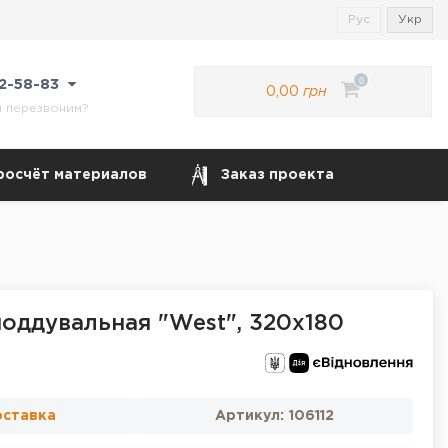
Рус
Укр
0
22-58-83
0,00
грн
м перезвоним?
росчёт материалов
Заказ проекта
поддувальная "West", 320х180
оставка
Артикул:
106112