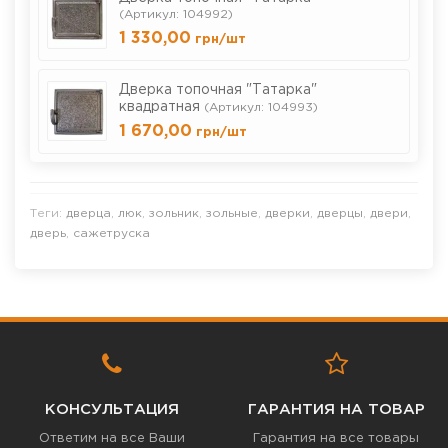
(Артикул: 104992)
1 330,00
грн
/шт
Дверка топочная "Татарка"
квадратная
(Артикул: 104993)
1 670,00
грн
/шт
Теги:
дверца
,
люк
,
зольник
,
зольные
,
дверки
,
дверцы
,
двери
,
дверь
,
сажетруска
КОНСУЛЬТАЦИЯ
ГАРАНТИЯ НА ТОВАР
Ответим на все Ваши
Гарантия на все товары