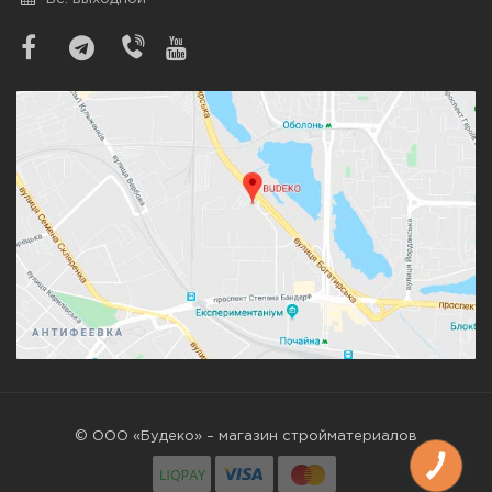
© ООО «Будеко» – магазин стройматериалов
КНОПКА
ЗВ'ЯЗКУ