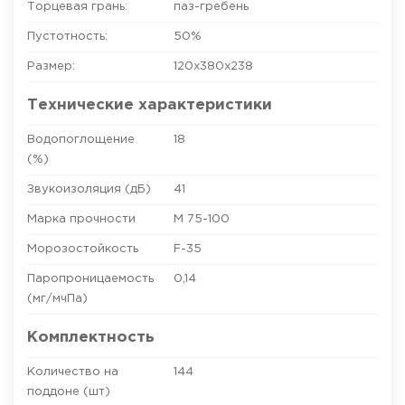
Торцевая грань:
паз-гребень
Пустотность:
50%
Размер:
120х380х238
Технические характеристики
Водопоглощение
18
(%)
Звукоизоляция (дБ)
41
Марка прочности
М 75-100
Морозостойкость
F-35
Паропроницаемость
0,14
(мг/мчПа)
Комплектность
Количество на
144
поддоне (шт)