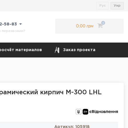
Рус
Укр
0
22-58-83
0,00
грн
м перезвоним?
росчёт материалов
Заказ проекта
рамический кирпич М-300 LHL
Артикул:
105918