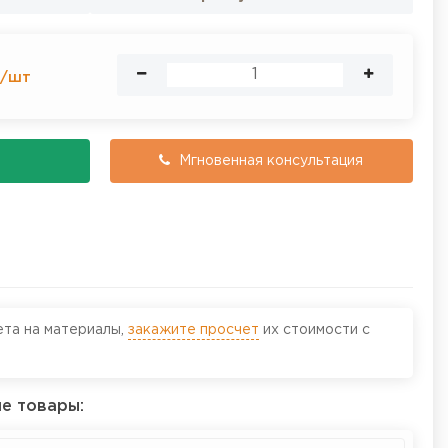
н
/
шт
Мгновенная консультация
ета на материалы,
закажите просчет
их стоимости с
е товары: