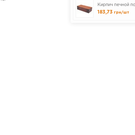
Кирпич печной п
183,73
грн
/шт