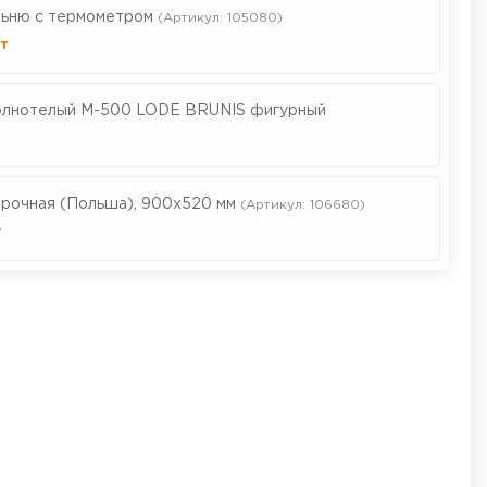
льню с термометром
(Артикул: 105080)
т
олнотелый М-500 LODE BRUNIS фигурный
рочная (Польша), 900х520 мм
(Артикул: 106680)
т