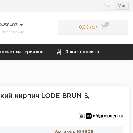
Рус
Укр
0
22-58-83
0,00
грн
м перезвоним?
росчёт материалов
Заказ проекта
кий кирпич LODE BRUNIS,
Артикул:
104909