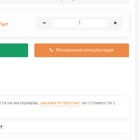
/
шт
Мгновенная консультация
ета на материалы,
закажите просчет
их стоимости с
т: