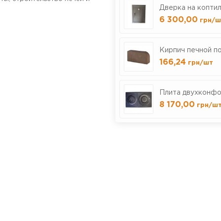
Дверка на копти
6 300,00
грн
/ш
Кирпич печной п
166,24
грн
/шт
Плита двухконфо
8 170,00
грн
/ш