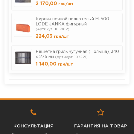
2 170,00
грн
/шт
Кирпич печной полнотелый М-500
LODE JANKA фигурный
(Артикул: 105882)
224,03
грн
/шт
Решетка гриль чугунная (Польша), 340
х 275 мм
(Артикул: 107221)
1 140,00
грн
/шт
КОНСУЛЬТАЦИЯ
ГАРАНТИЯ НА ТОВАР