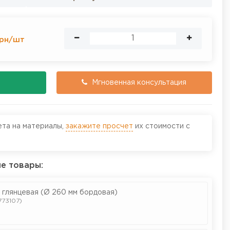
рн
/
шт
Мгновенная консультация
ета на материалы,
закажите просчет
их стоимости с
е товары:
 глянцевая (Ø 260 мм бордовая)
773107)
т