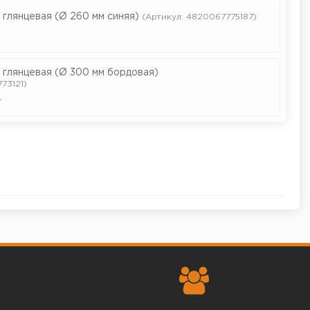
глянцевая (Ø 260 мм синяя)
(Артикул: 4820067775187)
т
 глянцевая (Ø 300 мм бордовая)
73121)
т