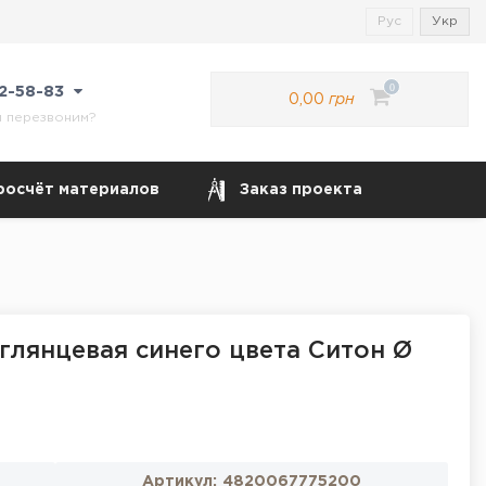
Рус
Укр
0
22-58-83
0,00
грн
м перезвоним?
росчёт материалов
Заказ проекта
глянцевая синего цвета Ситон Ø
Артикул:
4820067775200