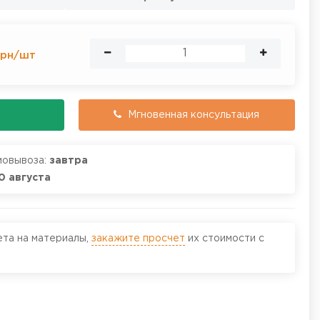
рн
/
шт
Мгновенная консультация
мовывоза:
завтра
0 августа
ета на материалы,
закажите просчет
их стоимости с