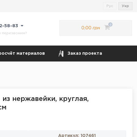
Рус
Укр
0
22-58-83
0,00
грн
м перезвоним?
росчёт материалов
Заказ проекта
 из нержавейки, круглая,
см
Артикул:
107461