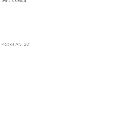
печных блюд
ь
марки AISI 201