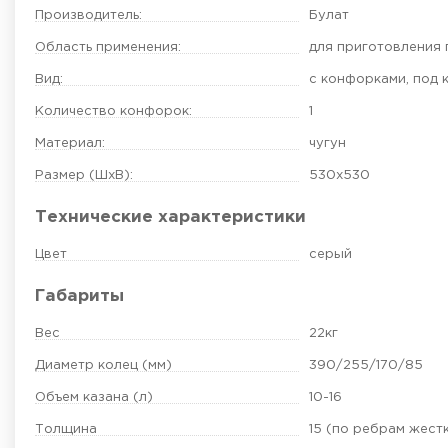
Производитель:
Булат
Область применения:
для приготовления 
Вид:
с конфорками
,
под 
Количество конфорок:
1
Материал:
чугун
Размер (ШхВ):
530х530
Технические характеристики
Цвет
серый
Габариты
Вес
22кг
Диаметр колец (мм)
390/255/170/85
Объем казана (л)
10-16
Толщина
15 (по ребрам жест