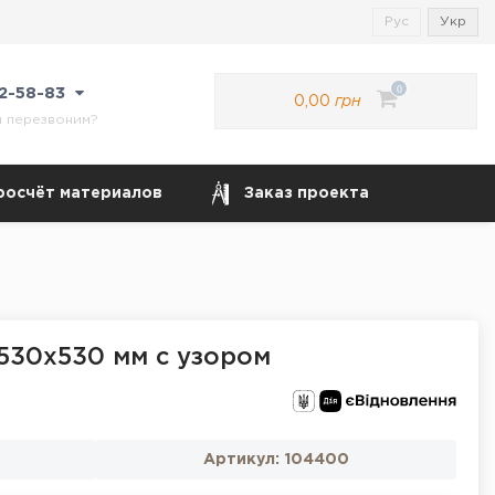
Рус
Укр
0
22-58-83
0,00
грн
м перезвоним?
росчёт материалов
Заказ проекта
530х530 мм с узором
Артикул:
104400