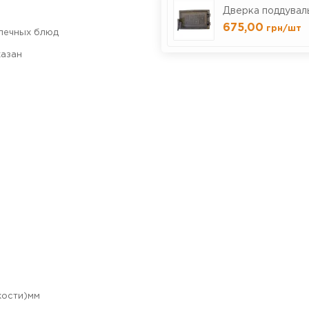
Дверка поддувал
675,00
грн
/шт
печных блюд
казан
кости)мм