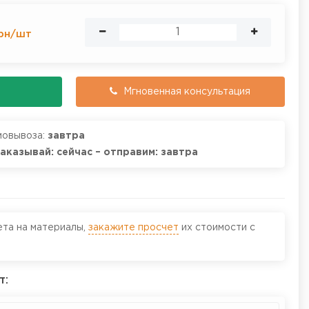
рн
/
шт
Мгновенная консультация
мовывоза:
завтра
заказывай: сейчас – отправим: завтра
ета на материалы,
закажите просчет
их стоимости с
т: