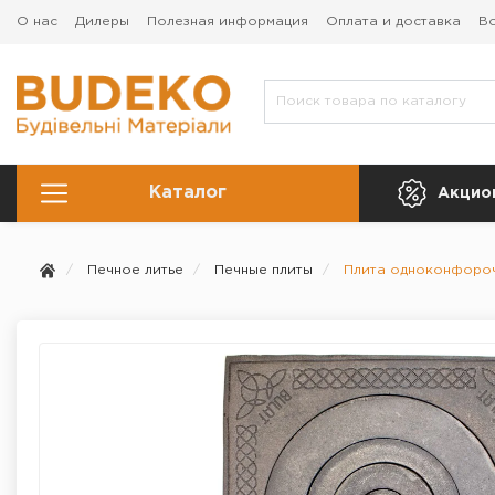
О нас
Дилеры
Полезная информация
Оплата и доставка
Во
Каталог
Акцио
Печное литье
Печные плиты
Плита одноконфороч