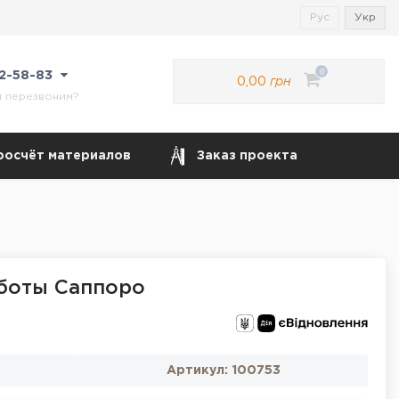
Рус
Укр
0
22-58-83
0,00
грн
м перезвоним?
росчёт материалов
Заказ проекта
аботы Саппоро
Артикул:
100753