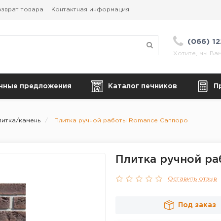
зврат товара
Контактная информация
(066) 1
Хотите, мы Ва
нные предложения
Каталог печников
П
литка/камень
Плитка ручной работы Romance Саппоро
Плитка ручной р
Оставить отзыв
Под заказ