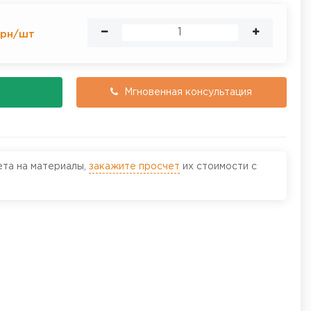
рн
/
шт
Мгновенная консультация
ета на материалы,
закажите просчет
их стоимости с