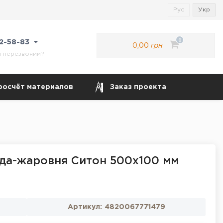
Рус
Укр
0
22-58-83
0,00
грн
м перезвоним?
росчёт материалов
Заказ проекта
да-жаровня Ситон 500х100 мм
Артикул:
4820067771479