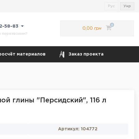
Рус
Укр
0
22-58-83
0,00
грн
м перезвоним?
росчёт материалов
Заказ проекта
ой глины "Персидский", 116 л
Артикул:
104772