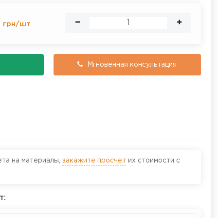
0
грн
/
шт
Мгновенная консультация
ета на материалы,
закажите просчет
их стоимости с
т: