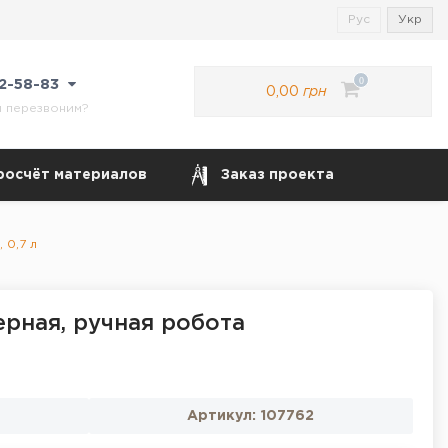
Рус
Укр
0
22-58-83
0,00
грн
м перезвоним?
росчёт материалов
Заказ проекта
 0,7 л
ерная, ручная робота
Артикул:
107762