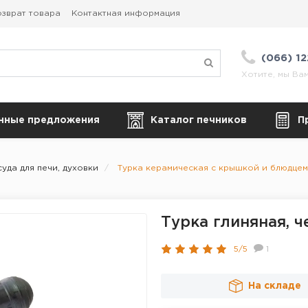
зврат товара
Контактная информация
(066) 1
Хотите, мы Ва
нные предложения
Каталог печников
П
уда для печи, духовки
Турка керамическая с крышкой и блюдцем,
Турка глиняная, ч
5/5
1
На складе