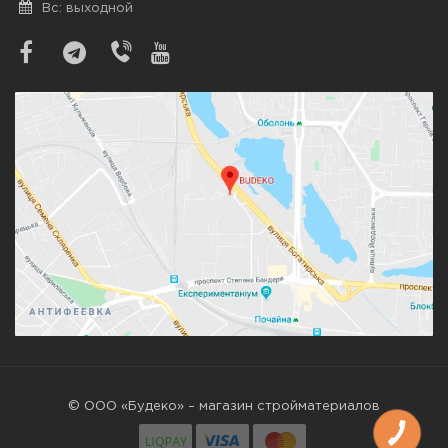
Вс: выходной
© ООО «Будеко» – магазин стройматериалов
КНОПКА
ЗВ'ЯЗКУ