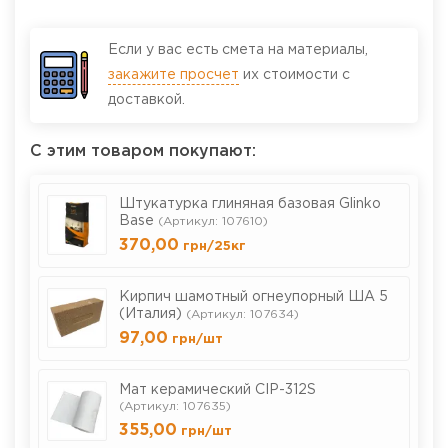
Если у вас есть смета на материалы,
закажите просчет
их стоимости с
доставкой.
С этим товаром покупают:
Штукатурка глиняная базовая Glinko
Base
(Артикул: 107610)
370,00
грн
/25кг
Кирпич шамотный огнеупорный ША 5
(Италия)
(Артикул: 107634)
97,00
грн
/шт
Мат керамический СІР-312S
(Артикул: 107635)
355,00
грн
/шт