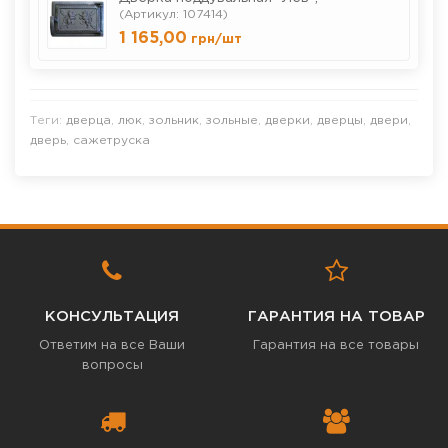
(Артикул: 107414)
1 165,00
грн
/шт
Теги:
дверца
,
люк
,
зольник
,
зольные
,
дверки
,
дверцы
,
двери
,
дверь
,
сажетруска
КОНСУЛЬТАЦИЯ
ГАРАНТИЯ НА ТОВАР
Ответим на все Ваши
Гарантия на все товары
вопросы