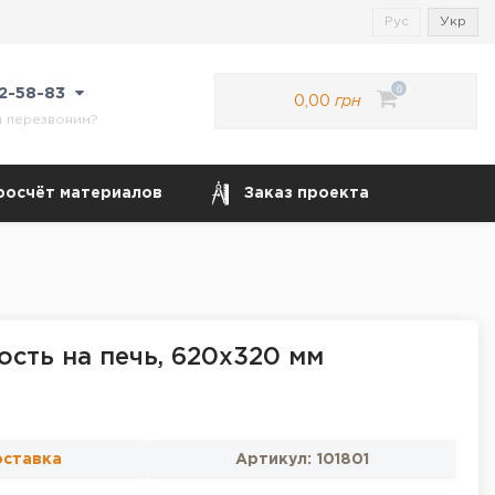
Рус
Укр
0
22-58-83
0,00
грн
м перезвоним?
росчёт материалов
Заказ проекта
ость на печь, 620х320 мм
оставка
Артикул:
101801