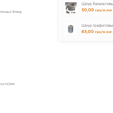
Шнур базальтовы
50,00
грн
/м.пог
печных блюд
Шнур графитовый
65,00
грн
/м.пог
кости)мм