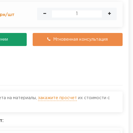
рн
/
шт
ении
Мгновенная консультация
ета на материалы,
закажите просчет
их стоимости с
т: