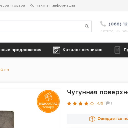
зврат товара
Контактная информация
(066) 1
Хотите, мы Ва
нные предложения
Каталог печников
П
20 мм
Чугунная поверхн
4/5
1
Ожидается п