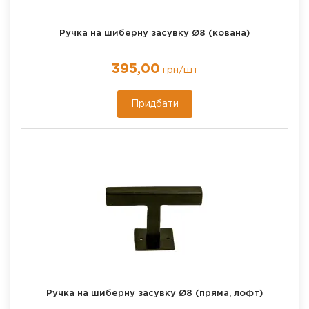
Ручка на шиберну засувку Ø8 (кована)
395,00
грн
/шт
Придбати
Ручка на шиберну засувку Ø8 (пряма, лофт)