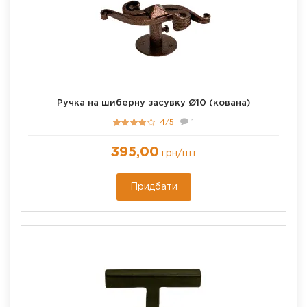
Ручка на шиберну засувку Ø10 (кована)
4/5
1
395,00
грн
/шт
Придбати