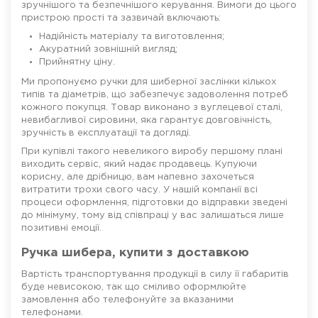
зручнішого та безпечнішого керування. Вимоги до цього
пристрою прості та зазвичай включають:
Надійність матеріалу та виготовлення;
Акуратний зовнішній вигляд;
Прийнятну ціну.
Ми пропонуємо ручки для шиберної заслінки кількох
типів та діаметрів, що забезпечує задоволення потреб
кожного покупця. Товар виконано з вуглецевої сталі,
невибагливої сировини, яка гарантує довговічність,
зручність в експлуатації та догляді.
При купівлі такого невеликого виробу першому плані
виходить сервіс, який надає продавець. Купуючи
корисну, але дрібницю, вам напевно захочеться
витратити трохи свого часу. У нашій компанії всі
процеси оформлення, підготовки до відправки зведені
до мінімуму, тому від співпраці у вас залишаться лише
позитивні емоції.
Ручка шибера, купити з доставкою
Вартість транспортування продукції в силу її габаритів
буде невисокою, так що сміливо оформлюйте
замовлення або телефонуйте за вказаними
телефонами.