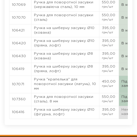
Ручка для поворотної засувки
550,00
107069
В наявн
(нержавіюча сталь), 10 мм
грн
/шт
Ручка для поворотної засувки
550,00
107070
В наявн
(сталь)
грн
/шт
Ручка на шиберну засувку Ø10
395,00
106421
В наявн
(кована)
грн
/шт
Ручка на шиберну засувку Ø10
395,00
106420
В наявн
(пряма, лофт)
грн
/шт
Ручка на шиберну засувку Ø8
395,00
106430
В наявн
(кована)
грн
/шт
Ручка на шиберну засувку Ø8
395,00
106419
В наявн
(пряма, лофт)
грн
/шт
Ручка "крапелька" для
450,00
Під
поворотної засувки (латунь), 10
107071
замовл
грн
/шт
мм
Ручка для поворотної засувки
550,00
Під
107360
замовл
(сталь), 8 мм
грн
/шт
Ручка на шиберну засувку Ø10
395,00
Нема в
106416
наявнос
(фігурна, лофт)
грн
/шт