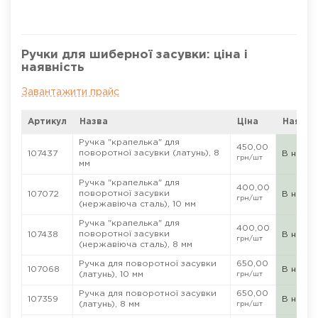
Ручки для шиберної засувки: ціна і
наявність
Завантажити прайс
Артикул
Назва
Ціна
Наявні
Ручка "крапелька" для
450,00
поворотної засувки (латунь), 8
107437
В наявн
грн
/шт
мм
Ручка "крапелька" для
400,00
поворотної засувки
107072
В наявн
грн
/шт
(нержавіюча сталь), 10 мм
Ручка "крапелька" для
400,00
поворотної засувки
107438
В наявн
грн
/шт
(нержавіюча сталь), 8 мм
Ручка для поворотної засувки
650,00
107068
В наявн
(латунь), 10 мм
грн
/шт
Ручка для поворотної засувки
650,00
107359
В наявн
(латунь), 8 мм
грн
/шт