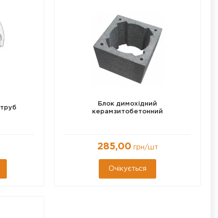
0
Ø 180
Ø 200
Ø 140
Ø 160
Ø 250
Ø 300
Блок димохідний
 труб
керамзитобетонний
285,00
грн
/шт
Очікується