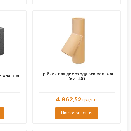
Трійник для димоходу Schiedel Uni
hiedel Uni
(кут 45)
4 862,52
т
грн
/шт
Під замовлення