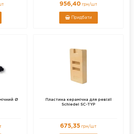
956,40
шт
грн
/шт
Придбати
Ø180
Ø200
Ø 140
Ø 160
Ø 250
Ø 300
мічний Ø
Пластина керамічна для ревізії
Schiedel SC-TYP
675,35
т
грн
/шт