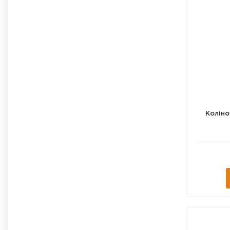
Ø 140
Ø 
Ø 300
Коліно