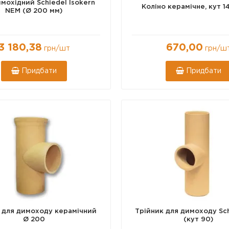
мохідний Schiedel Isokern
Коліно керамічне, кут 1
NEM (Ø 200 мм)
3 180,38
670,00
грн
/шт
грн
/ш
Придбати
Придбати
 для димоходу керамічний
Трійник для димоходу Sch
Ø 200
(кут 90)