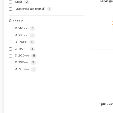
Блок ди
клей
2
пластина до ревізії
1
Діаметр
Ø 140мм
5
Ø 160мм
5
Ø 170мм
6
Ø 180мм
5
Ø 200мм
11
Ø 250мм
5
Ø 300мм
5
Трійник