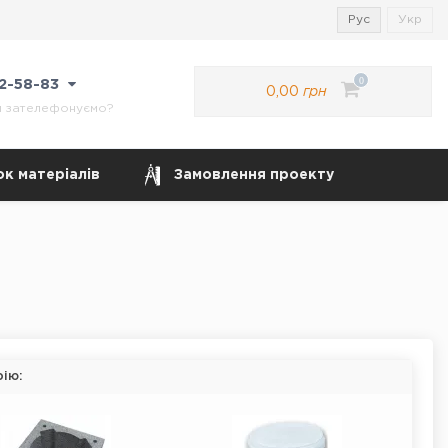
Рус
Укр
0
22-58-83
0,00
грн
м зателефонуємо?
к матеріалів
Замовлення проекту
рію: