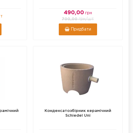
490,00
грн
т
грн
/шт
700,00
Придбати
Ø 250
рамічний
Конденсатозбірник керамічний
Schiedel Uni