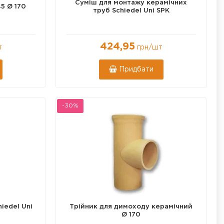
Суміш для монтажу керамічних
45 Ø 170
труб Schiedel Uni SPK
424,95
т
грн
/шт
Придбати
1 кг
3 кг
-30%
iedel Uni
Трійник для димоходу керамічний
Ø 170