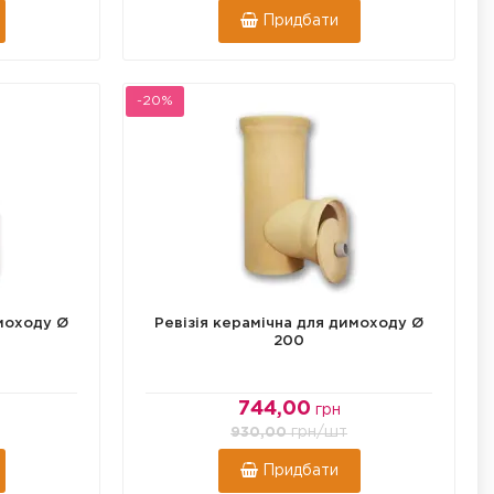
Придбати
-20%
имоходу Ø
Ревізія керамічна для димоходу Ø
200
744,00
грн
грн
/шт
930,00
Придбати