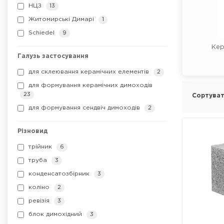
НЦЗ
13
Житомирські Димарі
1
Schiedel
9
Кер
Галузь застосування
для склеювання керамічних елементів
2
для формування керамічних димоходів
23
Сортуват
для формування сендвіч димоходів
2
Різновид
трійник
6
труба
3
конденсатозбірник
3
коліно
2
ревізія
3
блок димохідний
3