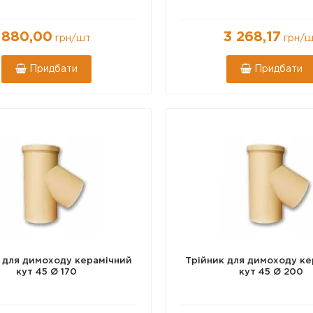
880,00
3 268,17
грн
/шт
грн
/ш
Придбати
Придбати
Ø 180
Ø 200
Ø 140
Ø 160
Ø 300
 для димоходу керамічний
Трійник для димоходу ке
кут 45 Ø 170
кут 45 Ø 200