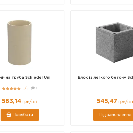
 200
Ø 140
Ø 160
Ø 250
ічна труба Schiedel Uni
Блок із легкого бетону Sc
5/5
1
563,14
545,47
грн
/шт
грн
/ш
Придбати
Під замовлення