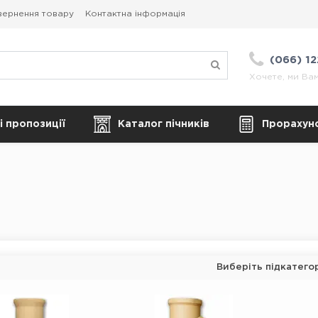
вернення товару
Контактна інформація
(066) 1
Хочете, ми Ва
і пропозиції
Каталог пічників
Прорахуно
Виберіть підкатего