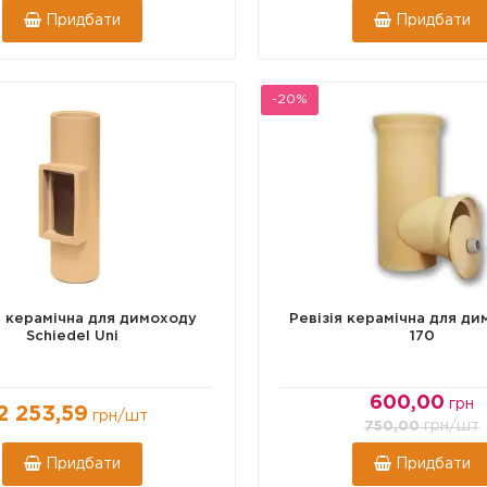
Придбати
Придбати
-20%
я керамічна для димоходу
Ревізія керамічна для д
Schiedel Uni
170
600,00
грн
2 253,59
грн
/шт
грн
/шт
750,00
Придбати
Придбати