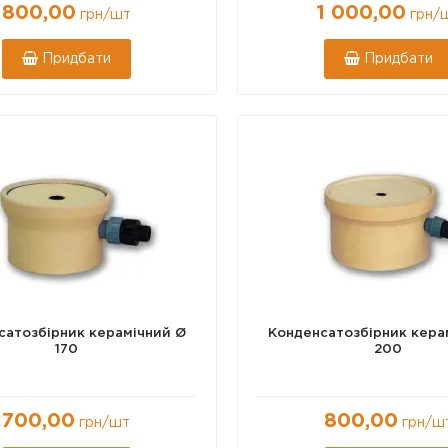
800,00
1 000,00
грн
/шт
грн
/
Придбати
Придбати
сатозбірник керамічний Ø
Конденсатозбірник кера
170
200
700,00
800,00
грн
/шт
грн
/ш