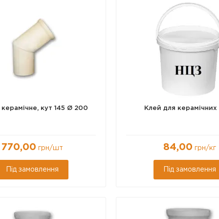
160
Ø 180
Ø 200
Ø 250
Ø 14-16
Ø 18-20
Ø 25
Ø 3
 керамічне, кут 145 Ø 200
Клей для керамічних
770,00
84,00
грн
/шт
грн
/кг
Під замовлення
Під замовлення