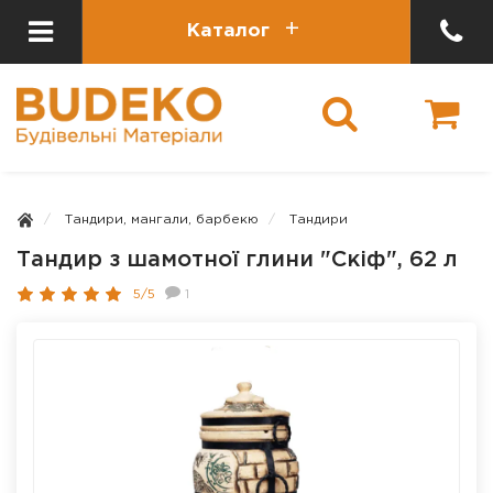
Каталог
Тандири, мангали, барбекю
Тандири
Тандир з шамотної глини "Скіф", 62 л
5/5
1