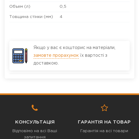
Объем (л)
0,5
Товщина стінки (мм)
4
Якщо у вас є кошторис на матеріали,
замовте прорахунок
їх вартості з
доставкою.
КОНСУЛЬТАЦІЯ
ГАРАНТІЯ НА ТОВАР
Відповімо на всі Ваші
Гарантія на всі товари
запитання