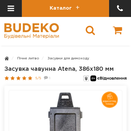
Каталог
Пічне литво
Засувки для димоходу
Засувка чавунна Atena, 386х180 мм
5/5
1